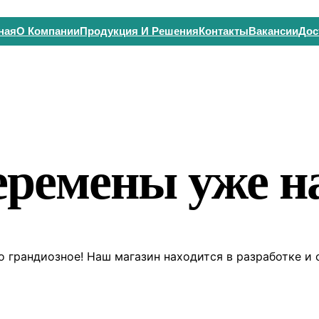
ная
О Компании
Продукция И Решения
Контакты
Вакансии
Дос
еремены уже на
о грандиозное! Наш магазин находится в разработке и 