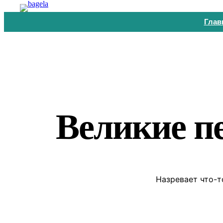
Перейти
Глав
к
содержимому
Великие п
Назревает что-т