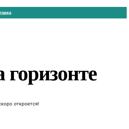
тавка
 горизонте
скоро откроется!